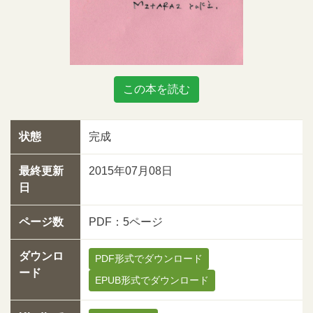
この本を読む
状態
完成
最終更新
2015年07月08日
日
ページ数
PDF：5ページ
ダウンロ
PDF形式でダウンロード
ード
EPUB形式でダウンロード