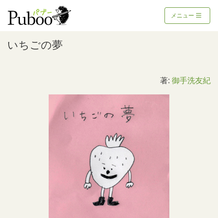
メニュー
いちごの夢
著:
御手洗友紀