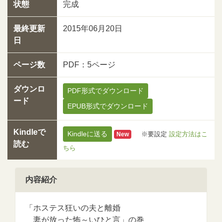
状態
完成
最終更新
2015年06月20日
日
ページ数
PDF：5ページ
ダウンロ
PDF形式でダウンロード
ード
EPUB形式でダウンロード
Kindleで
Kindleに送る
※要設定
設定方法はこ
New
読む
ちら
内容紹介
「ホステス狂いの夫と離婚
妻が放った怖～いひと言」の巻