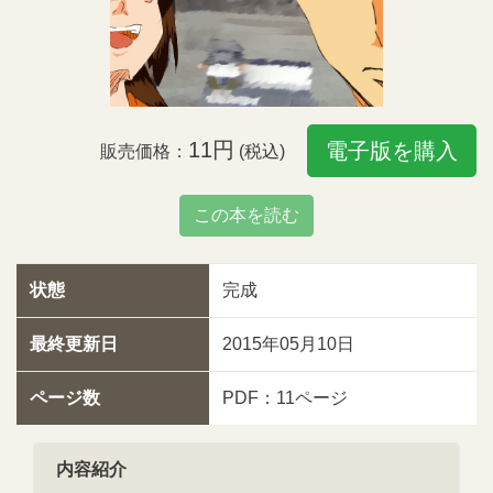
11円
電子版を購入
販売価格：
(税込)
この本を読む
状態
完成
最終更新日
2015年05月10日
ページ数
PDF：11ページ
内容紹介