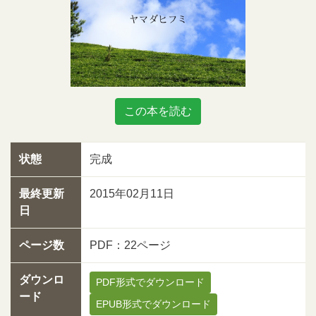
この本を読む
状態
完成
最終更新
2015年02月11日
日
ページ数
PDF：22ページ
ダウンロ
PDF形式でダウンロード
ード
EPUB形式でダウンロード