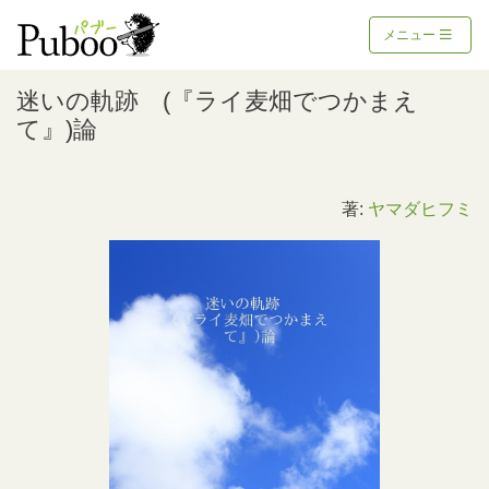
メニュー
迷いの軌跡 (『ライ麦畑でつかまえ
て』)論
著:
ヤマダヒフミ