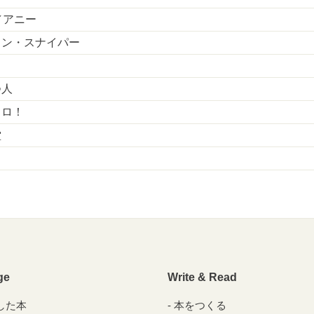
E／アニー
カン・スナイパー
つ人
トロ！
堂
ge
Write & Read
した本
本をつくる