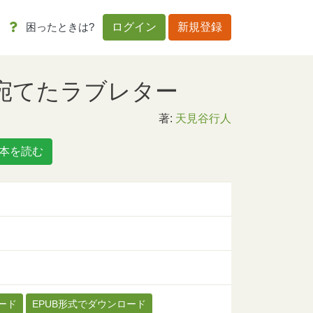
困ったときは?
ログイン
新規登録
に宛てたラブレター
著:
天見谷行人
本を読む
ード
EPUB形式でダウンロード