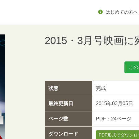
はじめての方へ
2015・3月号映画
この
状態
完成
最終更新日
2015年03月05日
ページ数
PDF：24ページ
ダウンロード
PDF形式でダウンロ