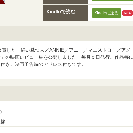
Kindleで読む
Kindleに送る
New
に鑑賞した「繕い裁つ人／ANNIE／アニー／マエストロ！／ア
堂」の映画レビュー集を公開しました。毎月５日発行。作品毎
点付き。映画予告編のアドレス付きです。
つ
挨拶