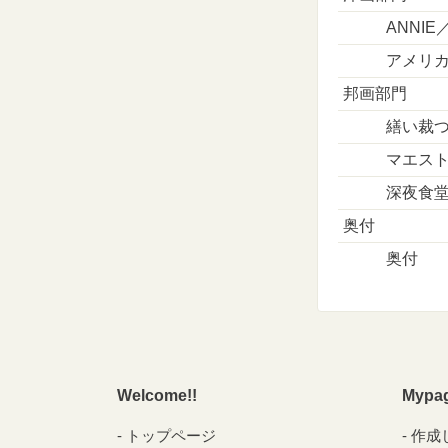
ANNI
アメリ
邦画部門
繕い裁
マエス
深夜食
奥付
奥付
Welcome!!
Mypa
トップページ
作成