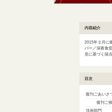
内容紹介
2015年２月
パー／深夜食
見に基づく採
目次
復刊ごあいさ
復刊ご
洋画部門