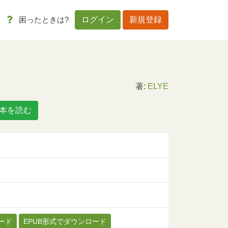
困ったときは?
ログイン
新規登録
著:
ELYE
本を読む
ード
EPUB形式でダウンロード