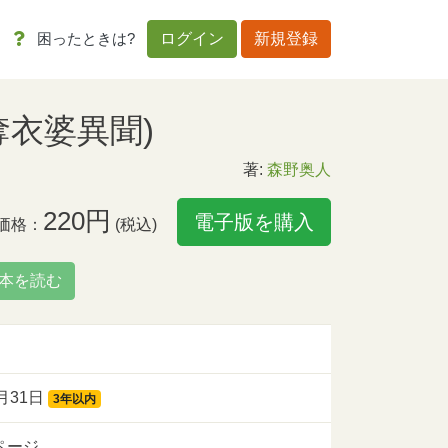
困ったときは?
ログイン
新規登録
奪衣婆異聞)
著:
森野奥人
220円
電子版を購入
価格：
(税込)
本を読む
8月31日
3年以内
0ページ