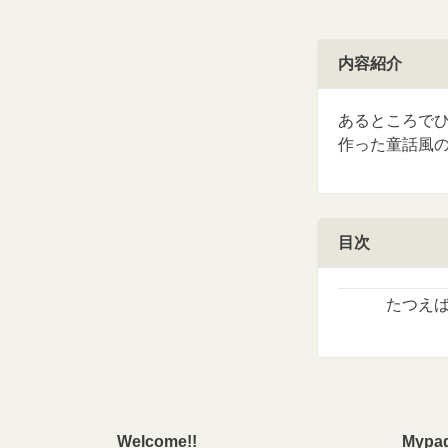
内容紹介
あるところで
作った童話風
目次
たつえ
Welcome!!
Mypa