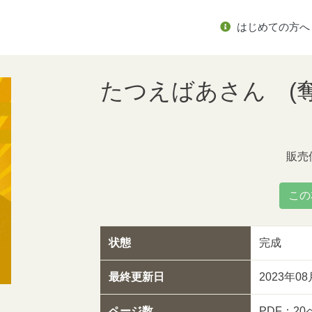
はじめての方へ
たつえばあさん (
販売
この
状態
完成
最終更新日
2023年0
ページ数
PDF：2