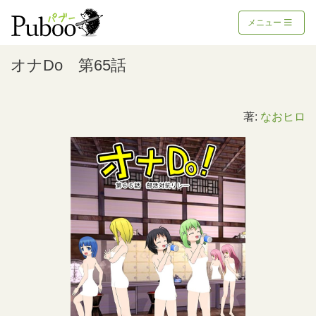
メニュー
オナDo 第65話
著:
なおヒロ