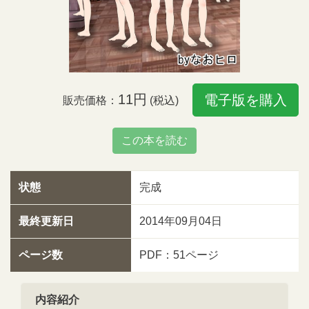
11円
電子版を購入
販売価格：
(税込)
この本を読む
状態
完成
最終更新日
2014年09月04日
ページ数
PDF：51ページ
内容紹介