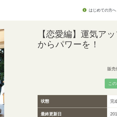
はじめての方へ
【恋愛編】運気アッ
からパワーを！
販売
この
状態
完
最終更新日
20