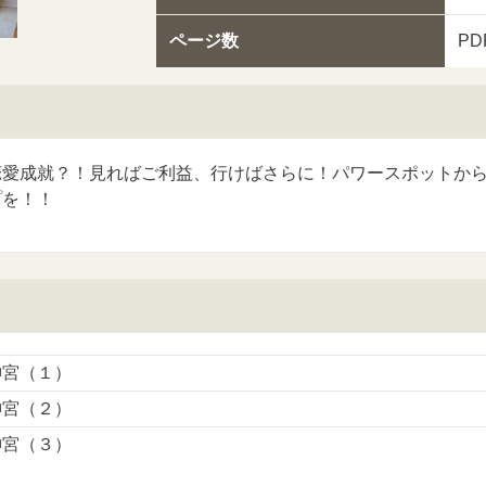
ページ数
P
恋愛成就？！見ればご利益、行けばさらに！パワースポットか
プを！！
神宮（１）
神宮（２）
神宮（３）