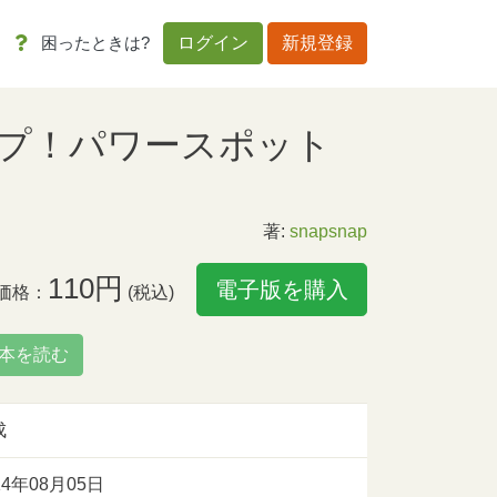
困ったときは?
ログイン
新規登録
プ！パワースポット
著:
snapsnap
110円
電子版を購入
価格：
(税込)
本を読む
成
14年08月05日