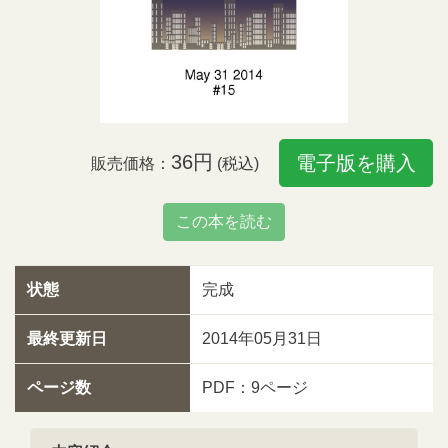
36円
電子版を購入
販売価格：
(税込)
この本を読む
状態
完成
最終更新日
2014年05月31日
ページ数
PDF：9ページ