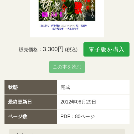
3,300円
電子版を購入
販売価格：
(税込)
この本を読む
状態
完成
最終更新日
2012年08月29日
ページ数
PDF：80ページ