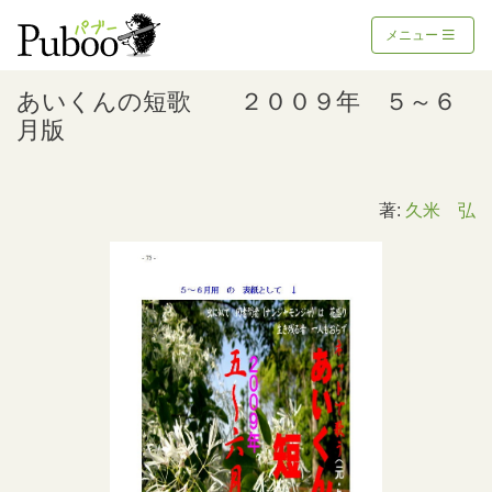
メニュー
あいくんの短歌 ２００９年 ５～６
月版
著:
久米 弘