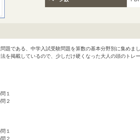
数問題である、中学入試受験問題を算数の基本分野別に集めま
解法を掲載しているので、少しだけ硬くなった大人の頭のトレ
の問１
の問２
１
２
３
の問１
の問２