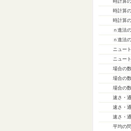
時計算
時計算
時計算
ｎ進法
ｎ進法
ニュー
ニュー
場合の
場合の
場合の
速さ・
速さ・
速さ・
平均の