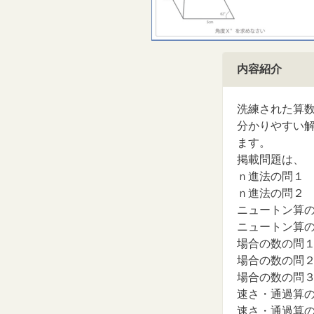
内容紹介
洗練された算
分かりやすい
ます。
掲載問題は、
ｎ進法の問１
ｎ進法の問２
ニュートン算
ニュートン算
場合の数の問
場合の数の問
場合の数の問
速さ・通過算
速さ・通過算