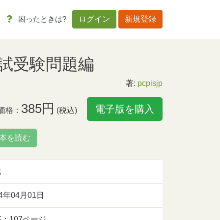
困ったときは?
ログイン
新規登録
試受験問題編
著:
pcpisjp
385円
電子版を購入
価格：
(税込)
本を読む
成
14年04月01日
F：107ページ