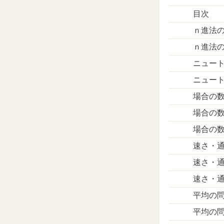
目次
ｎ進法
ｎ進法
ニュー
ニュー
場合の
場合の
場合の
速さ・
速さ・
速さ・
平均の
平均の