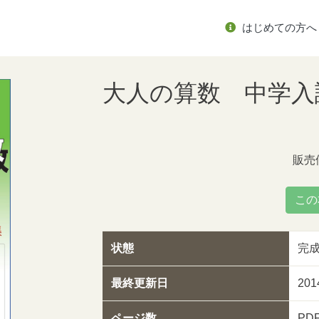
はじめての方へ
大人の算数 中学入
販売
この
状態
完
最終更新日
20
ページ数
PD