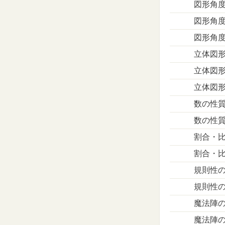
図形角
図形角
図形角
立体図
立体図
立体図
数の性
数の性
割合・
割合・
規則性
規則性
魔法陣
魔法陣