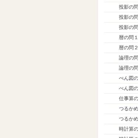
投影の
投影の
投影の
暦の問
暦の問
論理の
論理の
べん図
べん図
仕事算
つるか
つるか
時計算