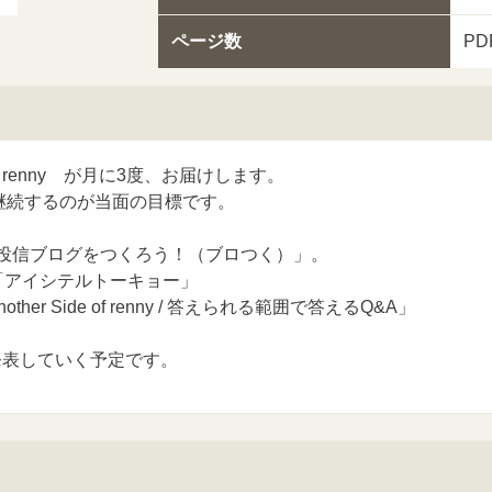
ページ数
PD
renny が月に3度、お届けします。
年継続するのが当面の目標です。
「投信ブログをつくろう！（ブロつく）」。
「アイシテルトーキョー」
her Side of renny / 答えられる範囲で答えるQ&A」
発表していく予定です。