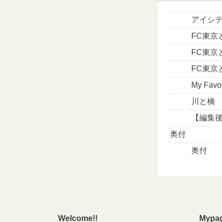
アイシテ
FC東京
FC東京
FC東京
My Favo
川と橋
【編集
奥付
奥付
Welcome!!
Mypa