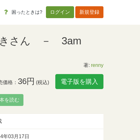
困ったときは?
ログイン
新規登録
おつきさん － 3am
著:
renny
36円
電子版を購入
売価格：
(税込)
本を読む
成
14年03月17日