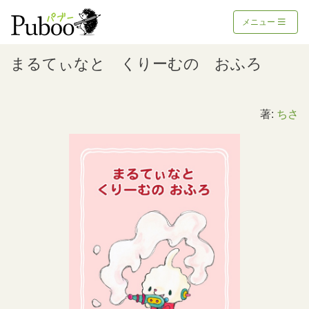
メニュー
まるてぃなと くりーむの おふろ
著:
ちさ