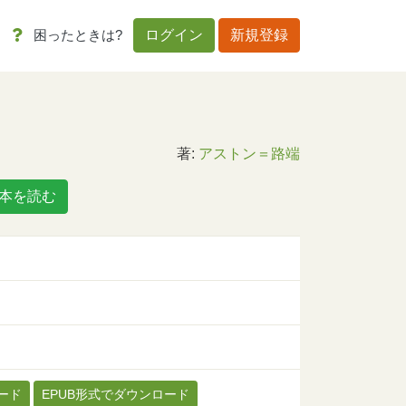
困ったときは?
ログイン
新規登録
著:
アストン＝路端
本を読む
ード
EPUB形式でダウンロード