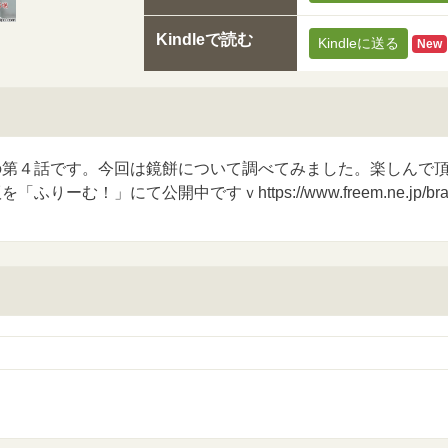
Kindleで読む
Kindleに送る
New
の第４話です。今回は鏡餅について調べてみました。楽しんで
りーむ！」にて公開中ですｖhttps://www.freem.ne.jp/bran