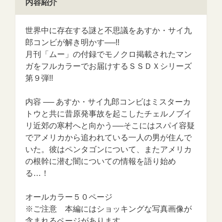
内容紹介
世界中に存在する謎と不思議をあすか・サイ九
郎コンビが解き明かす──!!
月刊「ムー」の付録でモノクロ掲載されたマン
ガをフルカラーでお届けするＳＳＤＸシリーズ
第９弾!!
内容 ── あすか・サイ九郎コンビはミスターカ
トウと共に昔原発事故を起こしたチェルノブイ
リ近郊の寒村へと向かう──そこにはスパイ容疑
でアメリカから追われている一人の男が住んで
いた。彼はペンタゴンについて、またアメリカ
の根幹に潜む闇についての情報を語り始め
る…！
オールカラー５０ページ
※ご注意 本編にはショッキングな写真画像が
含まれるページがあります。