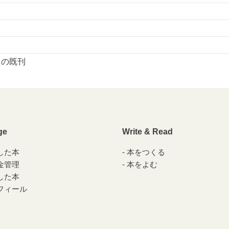
名の既刊
ge
Write & Read
した本
本をつくる
金管理
本をよむ
した本
フィール