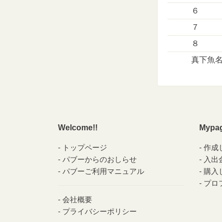
６
７
８
真下魚
Welcome!!
Mypa
トップページ
作成
パブーからのおしらせ
入出
パブーご利用マニュアル
購入
プロ
会社概要
プライバシーポリシー