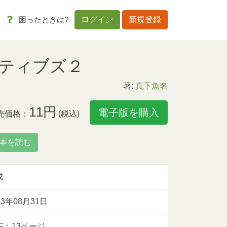
困ったときは?
ログイン
新規登録
ネガティブズ２
著:
真下魚名
11円
電子版を購入
売価格：
(税込)
本を読む
成
13年08月31日
F：13ページ