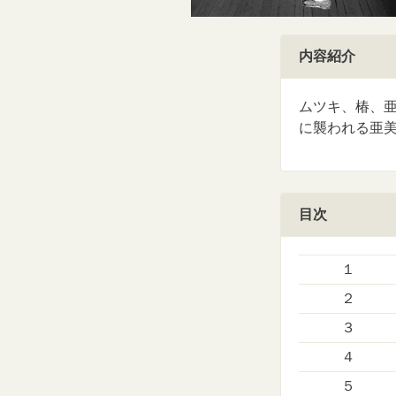
内容紹介
ムツキ、椿、
に襲われる亜
目次
１
２
３
４
５