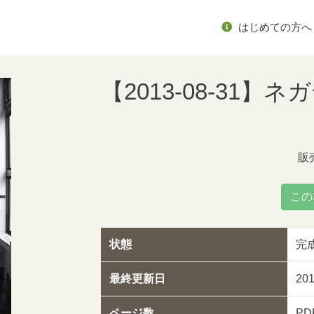
はじめての方へ
【2013-08-31】
販
この
状態
完
最終更新日
20
ページ数
PD