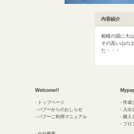
内容紹介
相模の国に大
その高い山の
た・・・
Welcome!!
Mypa
トップページ
作成
パブーからのおしらせ
入出
パブーご利用マニュアル
購入
プロ
会社概要