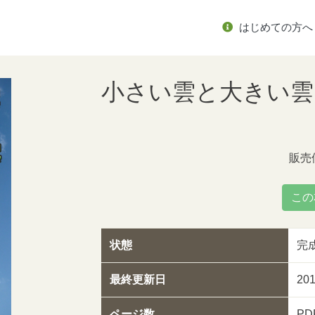
はじめての方へ
小さい雲と大きい雲
販売
この
状態
完
最終更新日
20
ページ数
P