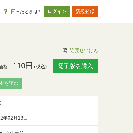
困ったときは?
ログイン
新規登録
著:
近藤せいけん
110円
電子版を購入
価格：
(税込)
本を読む
成
12年02月13日
DF：3ページ