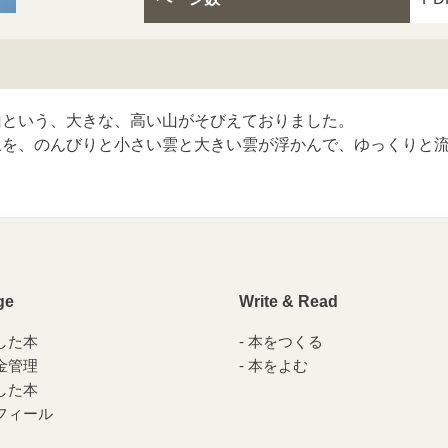
山という、大きな、高い山がそびえておりました。
上を、のんびりと小さい雲と大きい雲が浮かんで、ゆっくりと
ge
Write & Read
した本
本をつくる
金管理
本をよむ
した本
フィール