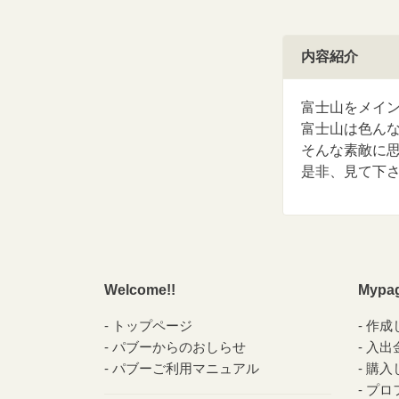
内容紹介
富士山をメイ
富士山は色ん
そんな素敵に
是非、見て下
Welcome!!
Mypa
トップページ
作成
パブーからのおしらせ
入出
パブーご利用マニュアル
購入
プロ