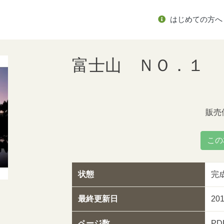
はじめての方へ
富士山 ＮＯ．１
販売
この
状態
完
最終更新日
20
ページ数
PD