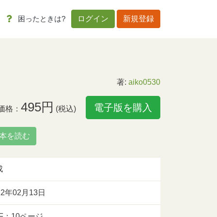
困ったときは?
ログイン
新規登録
著:
aiko0530
495円
電子版を購入
価格：
(税込)
本を読む
成
12年02月13日
F：10ページ