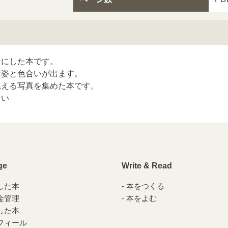
ンにした本です。
な姿と色合いが出ます。
思える写真を集めた本です。
さい
ge
Write & Read
した本
本をつくる
金管理
本をよむ
した本
フィール