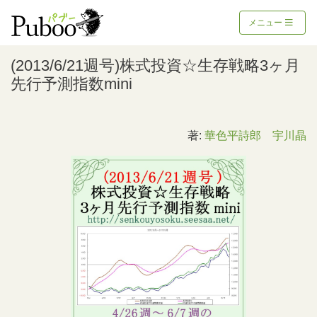
メニュー
(2013/6/21週号)株式投資☆生存戦略3ヶ月
先行予測指数mini
著:
華色平詩郎 宇川晶