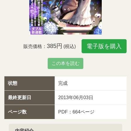
385円
電子版を購入
販売価格：
(税込)
この本を読む
状態
完成
最終更新日
2013年06月03日
ページ数
PDF：664ページ
内容紹介