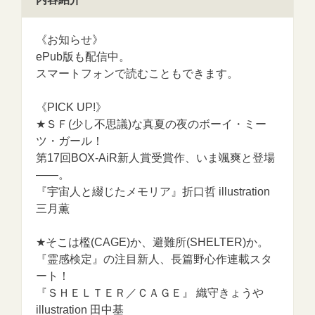
《お知らせ》
ePub版も配信中。
スマートフォンで読むこともできます。
《PICK UP!》
★ＳＦ(少し不思議)な真夏の夜のボーイ・ミー
ツ・ガール！
第17回BOX-AiR新人賞受賞作、いま颯爽と登場
――。
『宇宙人と綴じたメモリア』折口哲 illustration
三月薫
★そこは檻(CAGE)か、避難所(SHELTER)か。
『霊感検定』の注目新人、長篇野心作連載スタ
ート！
『ＳＨＥＬＴＥＲ／ＣＡＧＥ』 織守きょうや
illustration 田中基