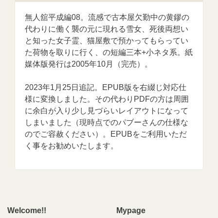
無人舘平成編08。流感で古本屋欠勤中の黄鏐の
代わりに働く襲の元に現れる雪女、死後両想い
と知った女子霊、猫屋敷で預かってもらってい
た荷物を取りに行く、の短編三本+小ネタ系。紙
媒体版発行は2005年10月（完売）。
2023年1月25日追記。EPUB版を右綴じ対応仕
様に変換しました。その代わりPDFの方は周囲
に余白が入り少し見づらいレイアウトになって
しまいました（現時点でのパブーさんの仕様な
のでご容赦ください）。EPUBをご利用いただ
く事をお勧めいたします。
Welcome!!
Mypage