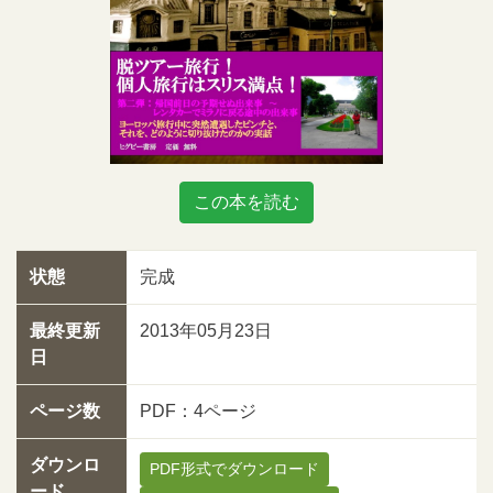
この本を読む
状態
完成
最終更新
2013年05月23日
日
ページ数
PDF：4ページ
ダウンロ
PDF形式でダウンロード
ード