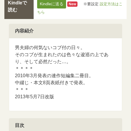
Kindleで
Kindleに送る
※要設定
設定方法はこ
New
読む
ちら
内容紹介
男夫婦の何気ないコブ付の日々。
そのコブが生まれたのは色々な逡巡の上であ
り、そして必然だった…。
＊＊＊＊
2010年3月発表の連作短編集二冊目。
中綴じ・本文8頁表紙付きで発表。
＊＊＊
2013年5月7日改版
目次