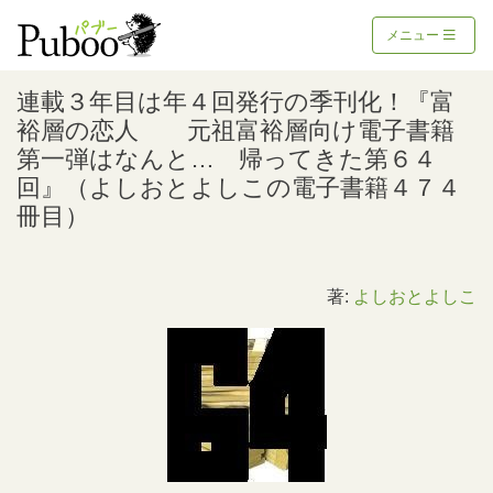
メニュー
連載３年目は年４回発行の季刊化！『富
裕層の恋人 元祖富裕層向け電子書籍
第一弾はなんと… 帰ってきた第６４
回』（よしおとよしこの電子書籍４７４
冊目）
著:
よしおとよしこ