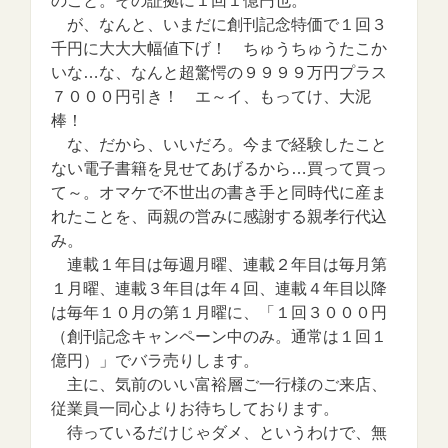
のこと。その証拠に１回１億円也。
が、なんと、いまだに創刊記念特価で１回３
千円に大大大幅値下げ！ ちゅうちゅうたこか
いな…な、なんと超驚愕の９９９９万円プラス
７０００円引き！ エ～イ、もってけ、大泥
棒！
な、だから、いいだろ。今まで経験したこと
ない電子書籍を見せてあげるから…買って買っ
て～。オマケで不世出の書き手と同時代に産ま
れたことを、両親の営みに感謝する親孝行代込
み。
連載１年目は毎週月曜、連載２年目は毎月第
１月曜、連載３年目は年４回、連載４年目以降
は毎年１０月の第１月曜に、「１回３０００円
（創刊記念キャンペーン中のみ。通常は１回１
億円）」でバラ売りします。
主に、気前のいい富裕層ご一行様のご来店、
従業員一同心よりお待ちしております。
待っているだけじゃダメ、というわけで、無