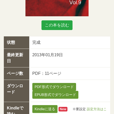
この本を読む
状態
完成
最終更新
2013年01月19日
日
ページ数
PDF：11ページ
ダウンロ
PDF形式でダウンロード
ード
EPUB形式でダウンロード
Kindleで
Kindleに送る
※要設定
設定方法はこ
New