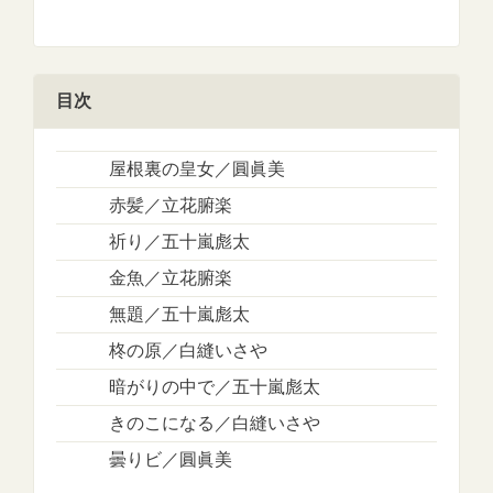
目次
屋根裏の皇女／圓眞美
赤髪／立花腑楽
祈り／五十嵐彪太
金魚／立花腑楽
無題／五十嵐彪太
柊の原／白縫いさや
暗がりの中で／五十嵐彪太
きのこになる／白縫いさや
曇りビ／圓眞美