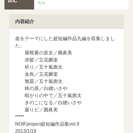
読む
ちら
内容紹介
血をテーマにした超短編作品九編を収集しまし
た。
屋根裏の皇女／圓眞美
赤髪／立花腑楽
祈り／五十嵐彪太
金魚／立花腑楽
無題／五十嵐彪太
柊の原／白縫いさや
暗がりの中で／五十嵐彪太
きのこになる／白縫いさや
曇りビ／圓眞美
*****
NOIFproject超短編作品集vol.9
2013/1/19