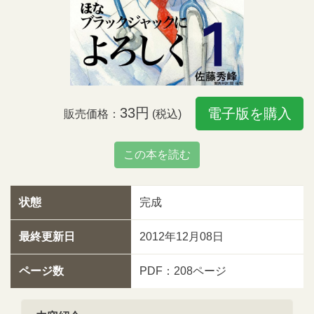
33円
電子版を購入
販売価格：
(税込)
この本を読む
状態
完成
最終更新日
2012年12月08日
ページ数
PDF：208ページ