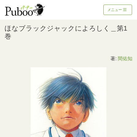
メニュー
ほなブラックジャックによろしく＿第1
巻
著:
間佑知