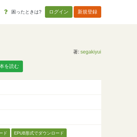
困ったときは?
ログイン
新規登録
著:
segakiyui
本を読む
ード
EPUB形式でダウンロード