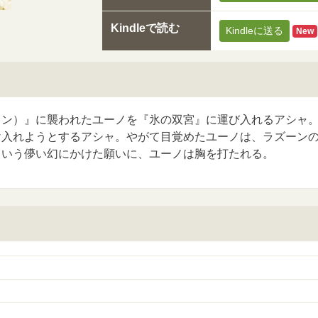
Kindleで読む
Kindleに送る
New
イン）』に襲われたユーノを『氷の双宮』に運び入れるアシャ
け入れようとするアシャ。やがて目覚めたユーノは、ラズーン
という儚い幻にかけた願いに、ユーノは胸を打たれる。
』