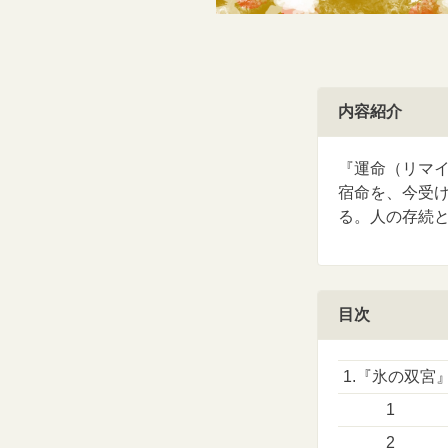
内容紹介
『運命（リマ
宿命を、今受
る。人の存続
目次
1.『氷の双宮
1
2