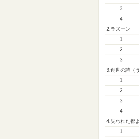
3
4
2.ラズーン
1
2
3
3.創世の詩（
1
2
3
4
4.失われた都
1