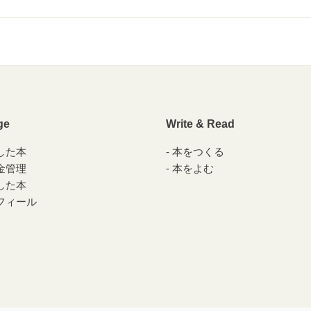
ge
Write & Read
した本
本をつくる
金管理
本をよむ
した本
フィール