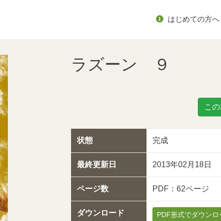
はじめての方へ
ラズーン ９
この
状態
完成
最終更新日
2013年02月18日
ページ数
PDF：62ページ
ダウンロード
PDF形式でダウンロ