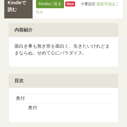
Kindleで
Kindleに送る
※要設定
設定方法はこ
New
読む
ちら
内容紹介
面白き事も無き世を面白く、生きたいけれどま
まならぬ。せめて心にパラダイス。
目次
奥付
奥付