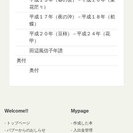
花茫々）
平成１７年（夜の沖）－平成１８年（初
蝶）
平成２０年（豆柿）－平成２４年（花
甲）
田辺風信子年譜
奥付
奥付
Welcome!!
Mypage
トップページ
作成した本
パブーからのおしらせ
入出金管理