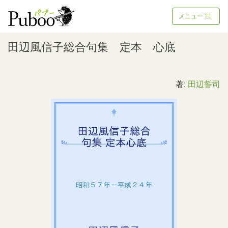
メニュー
田辺風信子総合句集 定本 心底
著:
田辺誓司