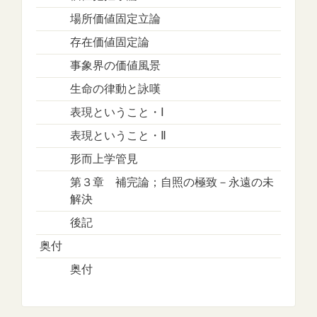
場所価値固定立論
存在価値固定論
事象界の価値風景
生命の律動と詠嘆
表現ということ・Ⅰ
表現ということ・Ⅱ
形而上学管見
第３章 補完論；自照の極致－永遠の未
解決
後記
奥付
奥付