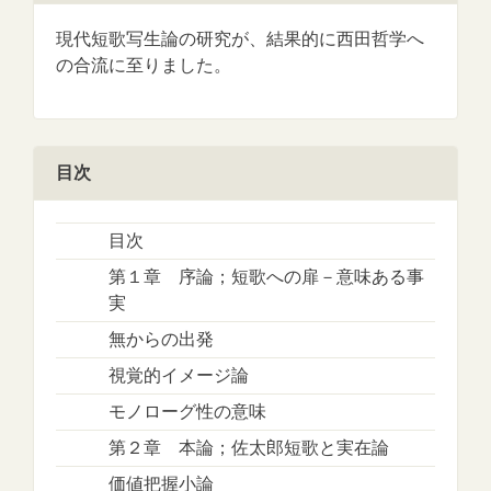
現代短歌写生論の研究が、結果的に西田哲学へ
の合流に至りました。
目次
目次
第１章 序論；短歌への扉－意味ある事
実
無からの出発
視覚的イメージ論
モノローグ性の意味
第２章 本論；佐太郎短歌と実在論
価値把握小論