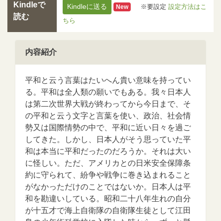
Kindleで
Kindleに送る
※要設定
設定方法はこ
New
読む
ちら
内容紹介
平和と云う言葉はたいへん貴い意味を持ってい
る。平和は全人類の願いでもある。我々日本人
は第二次世界大戦が終わってから今日まで、そ
の平和と云う文字と言葉を使い、政治、社会情
勢又は国際情勢の中で、平和に近い日々を過ご
してきた。しかし、日本人がそう思っていた平
和は本当に平和だったのだろうか。それは大い
に怪しい。ただ、アメリカとの日米安全保障条
約に守られて、紛争や戦争に巻き込まれること
がなかっただけのことではないか。日本人は平
和を勘違いしている。昭和二十八年生れの自分
が十五才で海上自衛隊の自衛隊生徒として江田