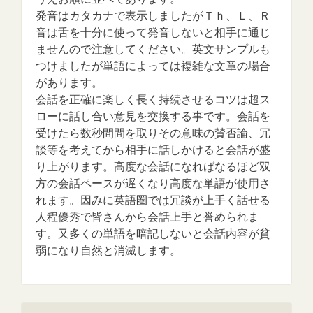
発音はカタカナで表示しましたがＴｈ、Ｌ、Ｒ
音は舌を十分に使って発音しないと相手に通じ
ませんので注意してください。英文サンプルも
つけましたが単語によっては複雑な文章の場合
があります。
会話を正確に楽しく長く持続させるコツは超ス
ローに話し合い意見を交換する事です。会話を
受けたら数秒間間を取りその意味の賛否論、冗
談等を考えてから相手に話しかけると会話が盛
り上がります。高度な会話になればなるほど双
方の会話ペースが遅くなり高度な単語が使用さ
れます。因みに英語圏では冗談が上手く話せる
人程優秀で皆さんから会話上手と誉められま
す。又多くの単語を暗記しないと会話内容が貧
弱になり自然と消滅します。