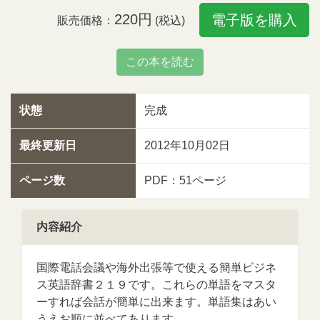
220円
電子版を購入
販売価格：
(税込)
この本を読む
状態
完成
最終更新日
2012年10月02日
ページ数
PDF：51ページ
内容紹介
国際電話会議や海外出張等で使える簡単ビジネ
ス英語辞書２１９です。これらの単語をマスタ
ーすれば会話が簡単に出来ます。単語集はあい
うえお順に並べてあります。