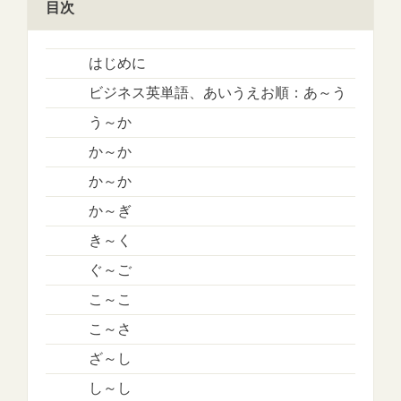
目次
はじめに
ビジネス英単語、あいうえお順：あ～う
う～か
か～か
か～か
か～ぎ
き～く
ぐ～ご
こ～こ
こ～さ
ざ～し
し～し