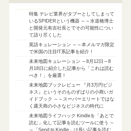
特集 テレビ業界がタブーとしてしまって
いるSPIDERという機器 ～～水道橋博士
と開発元有吉社長とでその可能性につい
て語り尽くした
英語キュレーション ～～本メルマガ限定
で米国の注目IT系記事を紹介！
未来地図キュレーション ～8月12日～8
月18日に紹介した記事から「これは読む
べき！」を厳選！
未来地図ブックレビュー 『月3万円ビジ
ネス』というそのものずばりの小商いガ
イドブック ～～スーパーエリートではな
く露天商の小さなビジネスの時代に
未来地図ライフハック Kindleを「あとで
読む」化して記事を読むツールに使う ～
～「Send to Kindle」は長い記事を読む