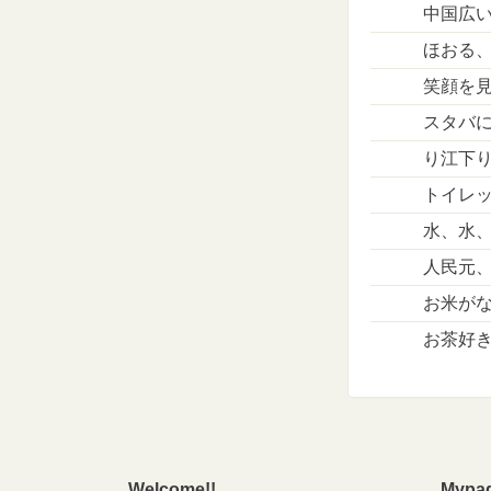
中国広
ほおる
笑顔を
スタバ
り江下
トイレ
水、水
人民元
お米が
お茶好
Welcome!!
Mypa