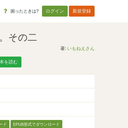
困ったときは?
ログイン
新規登録
。その二
著:
いもねえさん
本を読む
ード
EPUB形式でダウンロード