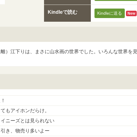
Kindleで読む
Kindleに送る
New
に離）江下りは、まさに山水画の世界でした。いろんな世界を
た！
してもアイホンだらけ。
ャイニーズとは見られない
客引き、物売り多いよー