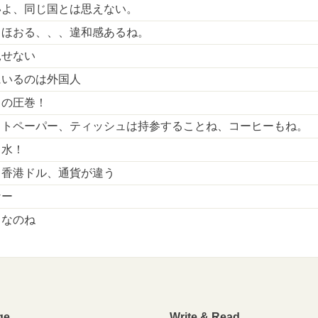
いよ、同じ国とは思えない。
、ほおる、、、違和感あるね。
見せない
にいるのは外国人
りの圧巻！
ットペーパー、ティッシュは持参することね、コーヒーもね。
、水！
、香港ドル、通貨が違う
なー
きなのね
ge
Write & Read