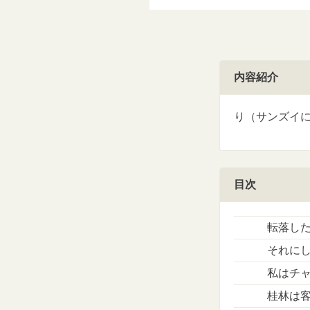
内容紹介
り（サンズイ
目次
転落し
それに
私はチ
桂林は