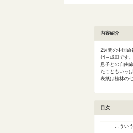
内容紹介
2週間の中国
州～成田です
息子との自由
たこともいっ
表紙は桂林の
目次
こうい