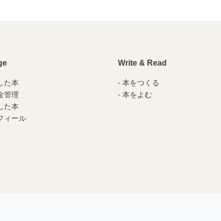
ge
Write & Read
した本
本をつくる
金管理
本をよむ
した本
フィール
© 2010-2026 パブー /
DesignEgg,Inc.
All rights reserved.