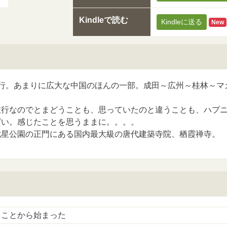
Kindleで読む
Kindleに送る
New
旅行。あまりに広大な中国のほんの一部。成田～広州～桂林～マ
。
旅行なのでとまどうことも、思っていたのと違うことも、ハプ
ぱい。感じたことを思うままに。。。。
七星公園の正門にある国内最大級の唐代建築寺院、栖霞禅寺。
うことから始まった