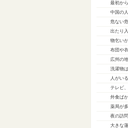
最初か
中国の
危ない
出たり
物乞い
布団や
広州の
洗濯物
人がい
テレビ
外食ば
薬局が
夜の訪
大きな