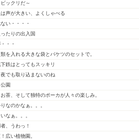
らビックリだ～
人は声が大きい、よくしゃべる
危ない・・・・
入ったりの出入国
が・・・
衣類を入れる大きな袋とバケツのセットで。
地下鉄はとってもスッキリ
は夜でも取り込まないのね
る公園
、お茶、そして独特のポーカが人々の楽しみ。
かりなのかなぁ。。。
多いなぁ。。。
問者、うわっ！
蓮！広い植物園。