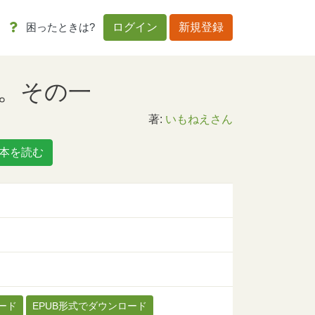
困ったときは?
ログイン
新規登録
。その一
著:
いもねえさん
本を読む
ード
EPUB形式でダウンロード