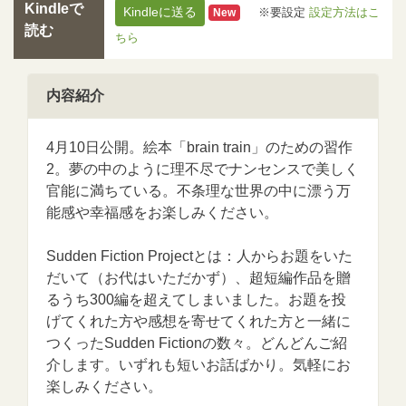
Kindleで
Kindleに送る
※要設定
設定方法はこ
New
読む
ちら
内容紹介
4月10日公開。絵本「brain train」のための習作
2。夢の中のように理不尽でナンセンスで美しく
官能に満ちている。不条理な世界の中に漂う万
能感や幸福感をお楽しみください。
Sudden Fiction Projectとは：人からお題をいた
だいて（お代はいただかず）、超短編作品を贈
るうち300編を超えてしまいました。お題を投
げてくれた方や感想を寄せてくれた方と一緒に
つくったSudden Fictionの数々。どんどんご紹
介します。いずれも短いお話ばかり。気軽にお
楽しみください。