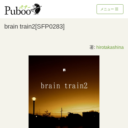
メニュー
brain train2[SFP0283]
著:
hirotakashina