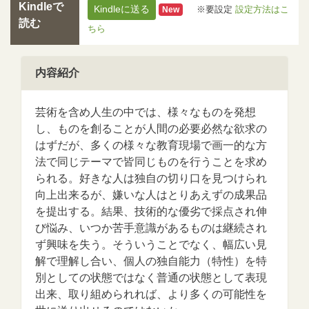
Kindleで
Kindleに送る
※要設定
設定方法はこ
New
読む
ちら
内容紹介
芸術を含め人生の中では、様々なものを発想
し、ものを創ることが人間の必要必然な欲求の
はずだが、多くの様々な教育現場で画一的な方
法で同じテーマで皆同じものを行うことを求め
られる。好きな人は独自の切り口を見つけられ
向上出来るが、嫌いな人はとりあえずの成果品
を提出する。結果、技術的な優劣で採点され伸
び悩み、いつか苦手意識があるものは継続され
ず興味を失う。そういうことでなく、幅広い見
解で理解し合い、個人の独自能力（特性）を特
別としての状態ではなく普通の状態として表現
出来、取り組められれば、より多くの可能性を