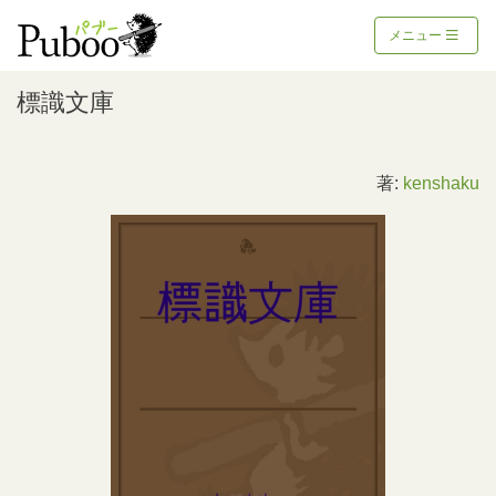
メニュー
標識文庫
著:
kenshaku