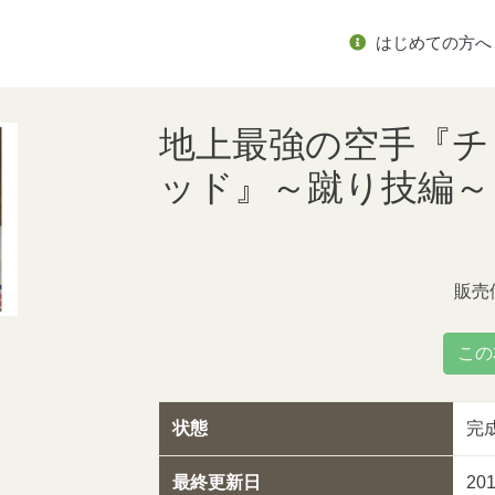
はじめての方へ
地上最強の空手『チ
ッド』～蹴り技編～
販売
この
状態
完
最終更新日
20