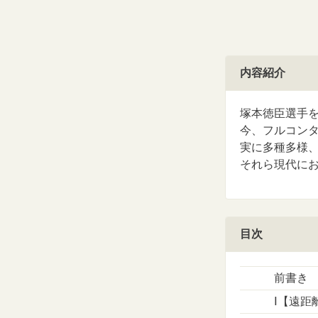
内容紹介
塚本徳臣選手
今、フルコン
実に多種多様
それら現代に
目次
前書き
Ⅰ【遠距