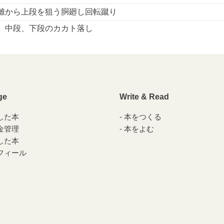
距離から上段を狙う胴廻し回転蹴り
、中段、下段のカカト落し
ge
Write & Read
した本
本をつくる
金管理
本をよむ
した本
フィール