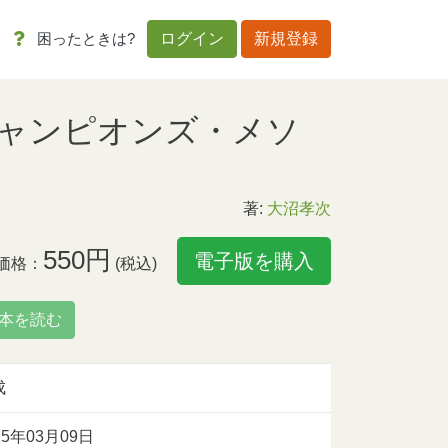
困ったときは?
ログイン
新規登録
ャンピオンズ・メソ
著:
大沼孝次
550円
電子版を購入
価格：
(税込)
本を読む
成
15年03月09日