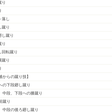
蹴り
り
ト落し
し蹴り
廻し蹴り
蹴り
し回転蹴り
横蹴り
り
離からの蹴り技】
への下段廻し蹴り
、中段、下段への膝蹴り
前蹴り
、中段の後ろ廻し蹴り