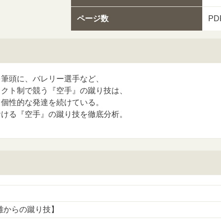
ページ数
PD
を筆頭に、バレリー選手など、
タクト制で競う『空手』の蹴り技は、
、個性的な発達を続けている。
おける『空手』の蹴り技を徹底分析。
離からの蹴り技】