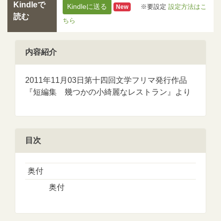
Kindleで
Kindleに送る
※要設定
設定方法はこ
New
読む
ちら
内容紹介
2011年11月03日第十四回文学フリマ発行作品
『短編集 幾つかの小綺麗なレストラン』より
目次
奥付
奥付