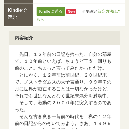
Kindleで
Kindleに送る
※要設定
設定方法はこ
New
読む
ちら
内容紹介
先日、１２年前の日記を拾った、自分の部屋
で。１２年前といえば、ちょうど干支一回りも
前のこと。ちょっと言ってみたかっただけ。
とにかく、１２年前は前世紀、２０世紀末
で、ノストラダムスの大予言通り、９９年７の
月に世界が滅亡することは一切なかったけど、
それでも世はなんとなく世紀末気分を満喫中。
そして、激動の２０００年に突入するのであ
った。
そんな古き良き一昔前の時代を、私の１２年
前の日記からのぞいてみよう。さあ、１９９９