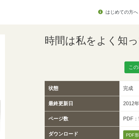
はじめての方へ
時間は私をよく知っ
この
状態
完成
最終更新日
2012
ページ数
PDF
ダウンロード
PDF