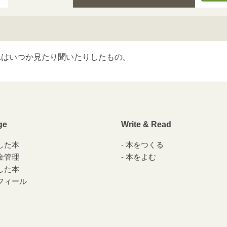
れはいつか見たり聞いたりしたもの。
ge
Write & Read
した本
本をつくる
金管理
本をよむ
した本
フィール