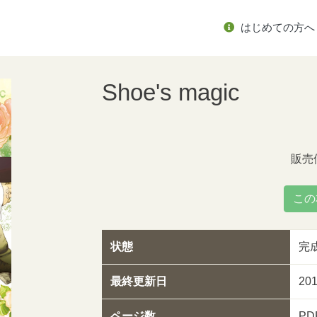
はじめての方へ
Shoe's magic
販売
この
状態
完
最終更新日
20
ページ数
PD