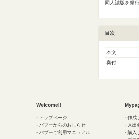
同人誌版を発行し
目次
本文
奥付
Welcome!!
Mypa
トップページ
作成
パブーからのおしらせ
入出
パブーご利用マニュアル
購入