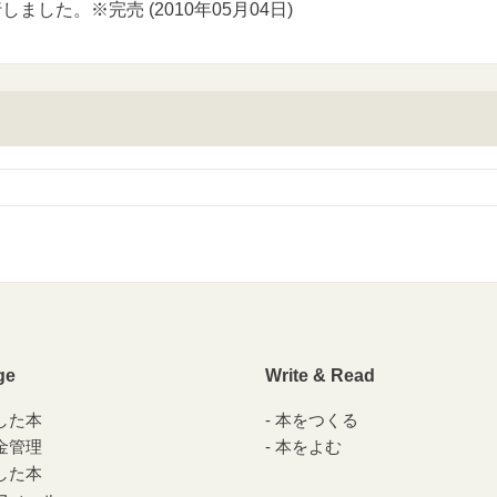
ました。※完売 (2010年05月04日)
ge
Write & Read
した本
本をつくる
金管理
本をよむ
した本