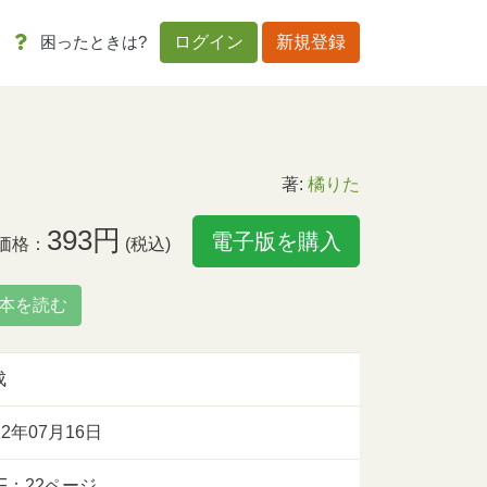
困ったときは?
ログイン
新規登録
著:
橘りた
393円
電子版を購入
価格：
(税込)
本を読む
成
12年07月16日
F：22ページ