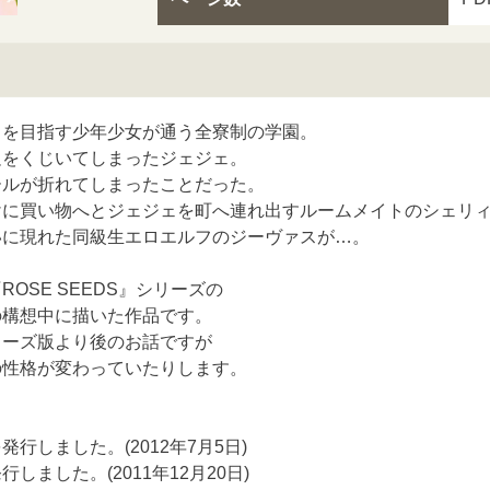
」を目指す少年少女が通う全寮制の学園。
足をくじいてしまったジェジェ。
ールが折れてしまったことだった。
けに買い物へとジェジェを町へ連れ出すルームメイトのシェリ
いに現れた同級生エロエルフのジーヴァスが…。
OSE SEEDS』シリーズの
の構想中に描いた作品です。
リーズ版より後のお話ですが
の性格が変わっていたりします。
行しました。(2012年7月5日)
しました。(2011年12月20日)