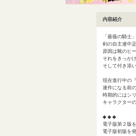
内容紹介
「薔薇の騎士
剣の自主連中
原因は靴のヒ
それをきっか
そして付き添
現在進行中の『R
連作になる前
時期的にはシ
キャラクター
◆ ◆ ◆
電子版第２版を発
電子版初版を発行