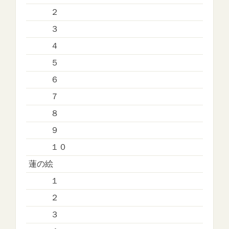
２
３
４
５
６
７
８
９
１０
蓮の絵
１
２
３