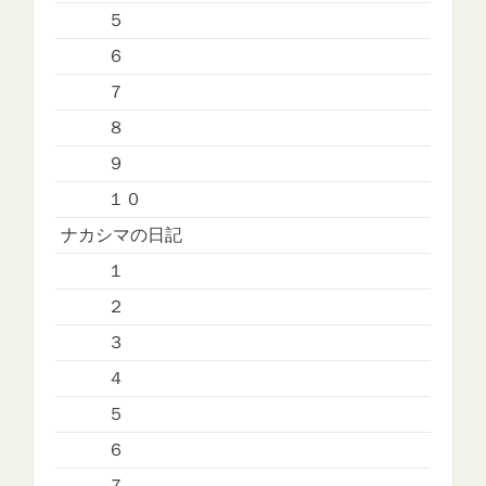
５
６
７
８
９
１０
ナカシマの日記
１
２
３
４
５
６
７