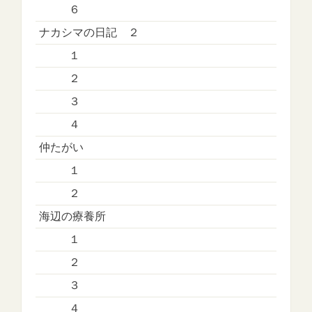
６
ナカシマの日記 ２
１
２
３
４
仲たがい
１
２
海辺の療養所
１
２
３
４