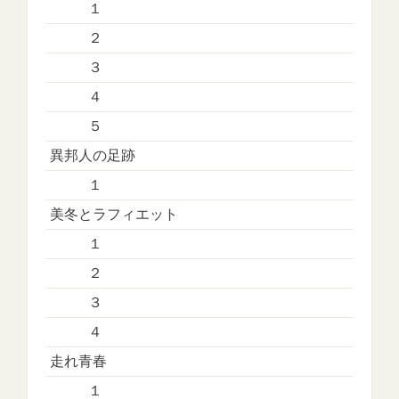
１
２
３
４
５
異邦人の足跡
１
美冬とラフィエット
１
２
３
４
走れ青春
１