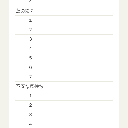
４
蓮の絵２
１
２
３
４
５
６
７
不安な気持ち
１
２
３
４