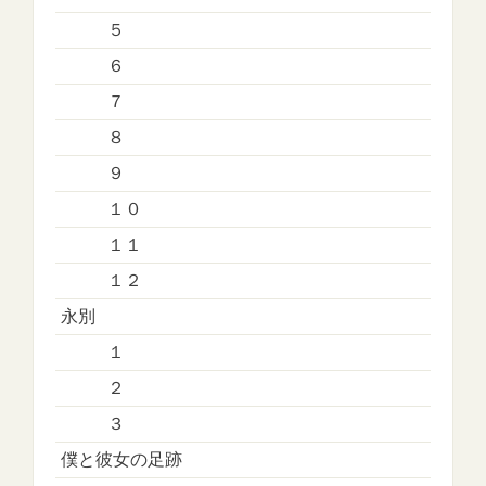
５
６
７
８
９
１０
１１
１２
永別
１
２
３
僕と彼女の足跡