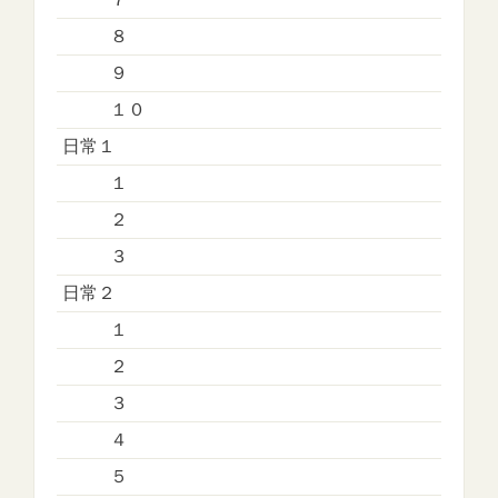
８
９
１０
日常１
１
２
３
日常２
１
２
３
４
５