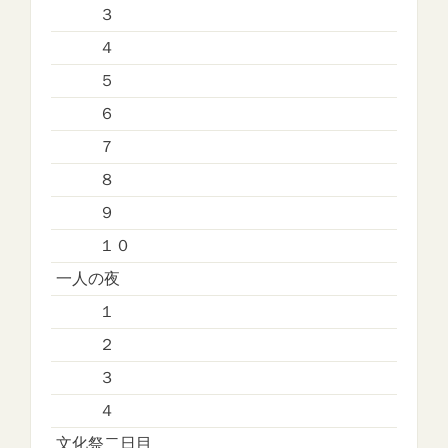
３
４
５
６
７
８
９
１０
一人の夜
１
２
３
４
文化祭二日目