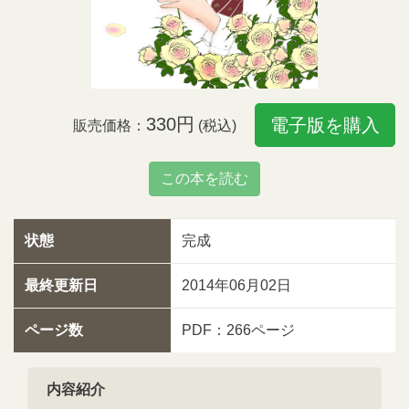
330円
電子版を購入
販売価格：
(税込)
この本を読む
状態
完成
最終更新日
2014年06月02日
ページ数
PDF：266ページ
内容紹介