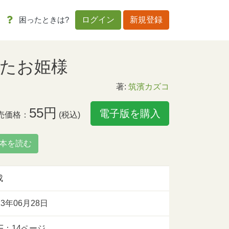
困ったときは?
ログイン
新規登録
たお姫様
著:
筑濱カズコ
55円
電子版を購入
売価格：
(税込)
本を読む
成
13年06月28日
F：14ページ