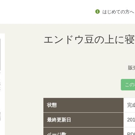
はじめての方へ
エンドウ豆の上に寝
販
この
状態
完
最終更新日
20
ページ数
PD