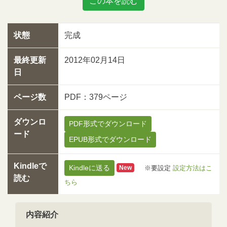
この本を読む
状態
完成
最終更新
2012年02月14日
日
ページ数
PDF：379ページ
ダウンロ
PDF形式でダウンロード
ード
EPUB形式でダウンロード
Kindleで
Kindleに送る
※要設定
設定方法はこ
New
読む
ちら
内容紹介