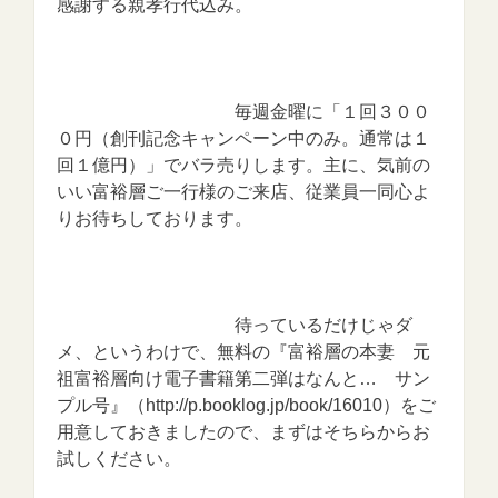
感謝する親孝行代込み。
毎週金曜に「１回３００
０円（創刊記念キャンペーン中のみ。通常は１
回１億円）」でバラ売りします。主に、気前の
いい富裕層ご一行様のご来店、従業員一同心よ
りお待ちしております。
待っているだけじゃダ
メ、というわけで、無料の『富裕層の本妻 元
祖富裕層向け電子書籍第二弾はなんと… サン
プル号』（http://p.booklog.jp/book/16010）をご
用意しておきましたので、まずはそちらからお
試しください。