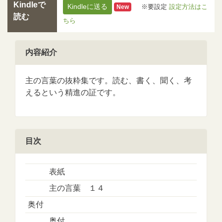
Kindleで
Kindleに送る
※要設定
設定方法はこ
New
読む
ちら
内容紹介
主の言葉の抜粋集です。読む、書く、聞く、考
えるという精進の証です。
目次
表紙
主の言葉 １４
奥付
奥付