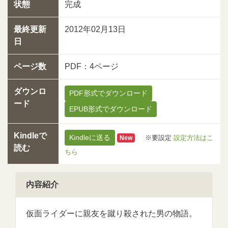
状態
完成
最終更新
2012年02月13日
日
ページ数
PDF：4ページ
ダウンロ
PDF形式でダウンロード
ード
EPUB形式でダウンロード
Kindleで
Kindleに送る
※要設定
設定方法はこ
New
読む
ちら
内容紹介
仮面ライダーに親友を蹴り殺された男の物語。